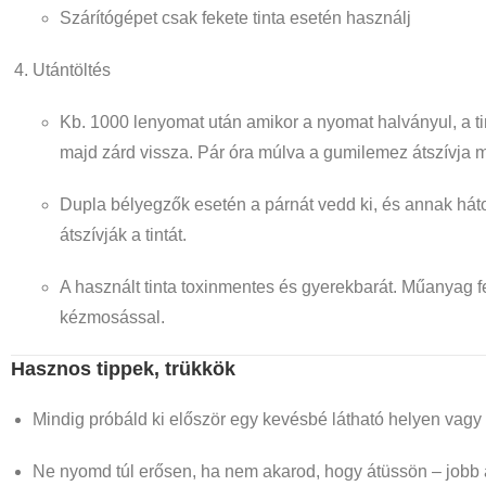
Szárítógépet csak fekete tinta esetén használj
Utántöltés
Kb. 1000 lenyomat után amikor a nyomat halványul, a tinta
majd zárd vissza.
Pár óra múlva a gumilemez átszívja m
Dupla bélyegzők esetén a párnát vedd ki, és annak háto
átszívják a tintát.
A használt tinta toxinmentes és gyerekbarát.
Műanyag fel
kézmosással.
Hasznos tippek, trükkök
Mindig próbáld ki először egy kevésbé látható helyen vagy
Ne nyomd túl erősen, ha nem akarod, hogy átüssön – jobb a 