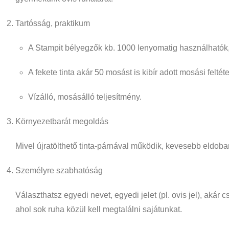
Tartósság, praktikum
A Stampit bélyegzők
kb. 1000 lenyomatig
használhatók, 
A fekete tinta akár
50 mosást
is kibír adott mosási felté
Vízálló, mosásálló teljesítmény.
Környezetbarát megoldás
Mivel újratölthető tinta-párnával működik, kevesebb eldo
Személyre szabhatóság
Választhatsz egyedi nevet, egyedi jelet (pl. ovis jel), ak
ahol sok ruha közül kell megtalálni sajátunkat.