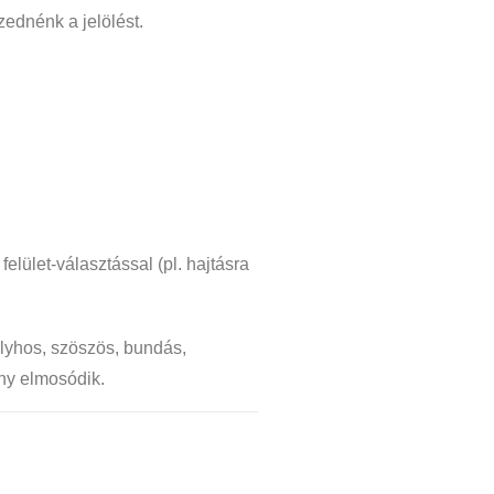
zednénk a jelölést.
lület-választással (pl. hajtásra
lyhos, szöszös, bundás,
ny elmosódik.