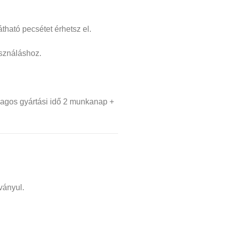
tható pecsétet érhetsz el.
használáshoz.
lagos gyártási idő 2 munkanap +
ványul.