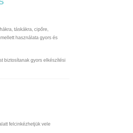
S
ákra, táskákra, cipőre,
 mellett használata gyors és
t biztosítanak gyors elkészítési
alatt
felcinkézhetjük vele