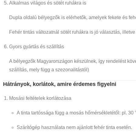
Alkalmas világos és sötét ruhákra is
Dupla oldalú bélyegzők is elérhetők, amelyek fekete és fehé
Fehér tintás változatnál sötét ruhákra is jó választás, illet
Gyors gyártás és szállítás
A bélyegzők Magyarországon készülnek, így rendelést köv
szállítás, mely függ a szezonalitástól)
Hátrányok, korlátok, amire érdemes figyelni
Mosási feltételek korlátozása
A tinta tartóssága függ a mosás hőmérsékletétől: pl. 
Szárítógép használata nem ajánlott fehér tinta esetén.