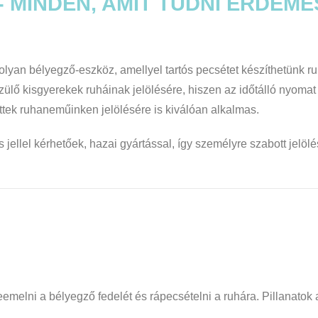
MINDEN, AMIT TUDNI ÉRDEME
lyan bélyegző-eszköz, amellyel tartós pecsétet készíthetünk ruh
zülő kisgyerekek ruháinak jelölésére, hiszen az időtálló nyomat
ttek ruhaneműinken jelölésére is kiválóan alkalmas.
jellel kérhetőek, hazai gyártással, így személyre szabott jelölés
k leemelni a bélyegző fedelét és rápecsételni a ruhára.
Pillanatok 