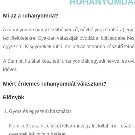
RUHANYOMDA- 
Mi az a ruhanyomda?
A ruhanyomda (vagy textilbélyegző, névbélyegző ruhára) egy o
textilfelületekre. Gyakran választják óvodába, bölcsödébe kés
egyszerű. Kisgyerekek ruhái mellett az otthonba készülő felnő
A Stampit.hu által készített ruhanyomdák egyedi névvel és ovis 
idővel.
Miért érdemes ruhanyomdát választani?
Előnyök
Gyors és egyszerű használat
Nem kell vasalni, címkét felvarrni vagy filctollal írni – csa
gyermekünk ovis ruhatárát.