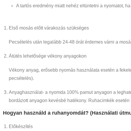
A tartós eredmény miatt nehéz eltüntetni a nyomatot, h
Első mosás előtt várakozás szükséges
Pecsételés után legalább 24-48 órát érdemes várni a mosáss
Átütés lehetősége vékony anyagokon
Vékony anyag, erősebb nyomás használata esetén a fekete t
pecsételés).
Anyaghasználat- a nyomda 100% pamut anyagon a leghaték
bordázott anyagon kevésbé hatékony. Ruhacimkék esetén k
Hogyan használd a ruhanyomdát? (Használati útmu
Előkészítés