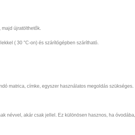
majd újratölthetők.
telekkel ( 30 °C-on) és szárítógépben szárítható.
bandó matrica, címke, egyszer használatos megoldás szükséges.
ár csak névvel, akár csak jellel. Ez különösen hasznos, ha óvodá