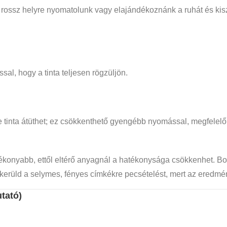
a rossz helyre nyomatolunk vagy elajándékoznánk a ruhát és kis
al, hogy a tinta teljesen rögzüljön.
inta átüthet; ez csökkenthető gyengébb nyomással, megfelelő fe
onyabb, ettől eltérő anyagnál a hatékonysága csökkenhet. Bo
erüld a selymes, fényes címkékre pecsételést, mert az eredmé
tató)