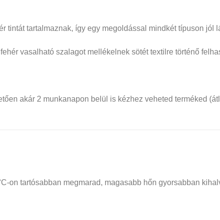
r tintát tartalmaznak, így egy megoldással mindkét típuson jól lá
ve fehér vasalható szalagot mellékelnek sötét textilre történő fel
etően akár 2 munkanapon belül is kézhez veheted terméked (át
30 °C-on tartósabban megmarad, magasabb hőn gyorsabban kihal