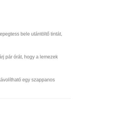
epegtess bele utántöltő tintát,
rj pár órát, hogy a lemezek
ltávolítható egy szappanos