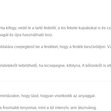
 kifogy, vedd le a tartó fedelét, a kis fekete kupakokat is és cs
agát és újra használható lesz.
ldalára csepegtesd be a festéket, hogy a festék beszívódjon.
Vá
ületekről letörölhető, ha
kicsepegne, kifolyna. A bőrünkről is e
 mintázaton, hogy lásd, hogyan viselkedik az anyaggal.
finomabb lenyomat, mint a túl intenzív, ami átszivárog.