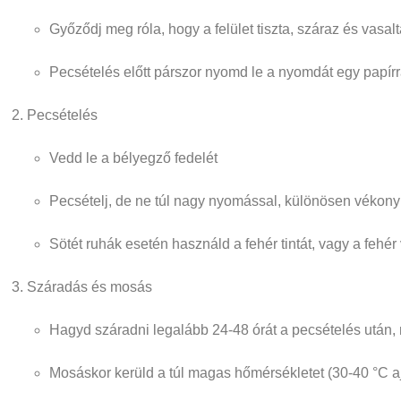
Győződj meg róla, hogy a felület tiszta, száraz és vasalt
Pecsételés előtt párszor nyomd le a nyomdát egy papír
Pecsételés
Vedd le a bélyegző fedelét
Pecsételj, de ne túl nagy nyomással, különösen vékony 
Sötét ruhák esetén használd a fehér tintát, vagy a fehé
Száradás és mosás
Hagyd száradni legalább
24-48 órát
a pecsételés után, 
Mosáskor kerüld a túl magas hőmérsékletet (30-40 °C ajá