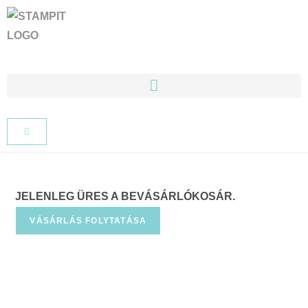
PRODUCTS SEARCH
JELENLEG ÜRES A BEVÁSÁRLÓKOSÁR.
VÁSÁRLÁS FOLYTATÁSA