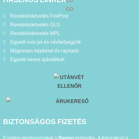
Rendeléskövetés FoxPost
Rendeléskövetés GLS
Rendeléskövetés MPL
Egyedi ovis jel és névbélyegzők
Mágneses képkeret és rajztartó
Egyedi neves ajándékok
BIZTONSÁGOS FIZETÉS
Fizetési rendszerünket a
Barion
biztosítja. A tranzakció a