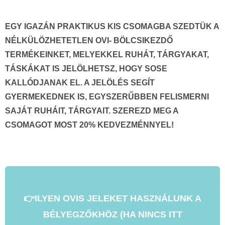
EGY IGAZÁN PRAKTIKUS KIS CSOMAGBA SZEDTÜK A
NÉLKÜLÖZHETETLEN OVI- BÖLCSIKEZDŐ
TERMÉKEINKET, MELYEKKEL RUHÁT, TÁRGYAKAT,
TÁSKÁKAT IS JELÖLHETSZ, HOGY SOSE
KALLÓDJANAK EL. A JELÖLÉS SEGÍT
GYERMEKEDNEK IS, EGYSZERŰBBEN FELISMERNI
SAJÁT RUHÁIT, TÁRGYAIT. SZEREZD MEG A
CSOMAGOT MOST 20% KEDVEZMÉNNYEL!
👉️ILYEN OVIS JELEKET HASZNÁLUNK A
BÉLYEGZŐKHÖZ (HA NINCS ITT