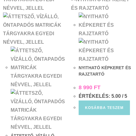
NYITHATÓ KÉPKERET ÉS
RAJZTARTÓ
8 990
FT
ÉRTÉKELÉS:
5.00
/ 5
KOSÁRBA TESZEM
ÁTTETSZŐ, VÍZÁLLÓ,