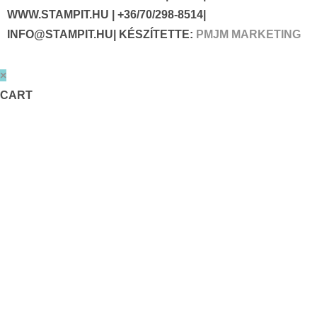
WWW.STAMPIT.HU | +36/70/298-8514|
INFO@STAMPIT.HU| KÉSZÍTETTE:
PMJM MARKETING
×
CART