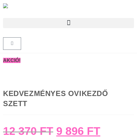
PRODUCTS SEARCH
AKCIÓ!
KEDVEZMÉNYES OVIKEZDŐ
SZETT
12 370
FT
9 896
FT