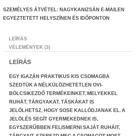
SZEMÉLYES ÁTVÉTEL:
NAGYKANIZSÁN E-MAILEN
EGYEZTETETT HELYSZÍNEN ÉS IDŐPONTON
LEÍRÁS
VÉLEMÉNYEK (3)
LEÍRÁS
EGY IGAZÁN PRAKTIKUS KIS CSOMAGBA
SZEDTÜK A NÉLKÜLÖZHETETLEN OVI-
BÖLCSIKEZDŐ TERMÉKEINKET, MELYEKKEL
RUHÁT, TÁRGYAKAT, TÁSKÁKAT IS
JELÖLHETSZ, HOGY SOSE KALLÓDJANAK EL. A
JELÖLÉS SEGÍT GYERMEKEDNEK IS,
EGYSZERŰBBEN FELISMERNI SAJÁT RUHÁIT,
TÁRGYAIT. SZEREZD MEG A CSOMAGOT MOST